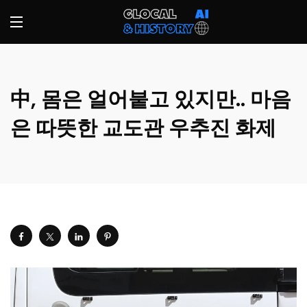
中, 몸은 얼어붙고 있지만.. 마음
은 따뜻한 교도관 우추진 화제