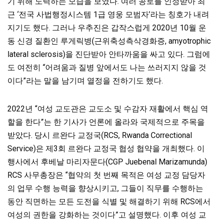
기 위해 노력하는 모습을 보였다. 여러 공로를 인정받아 최
근 ‘전국 사법행정시스템 1급 영웅 모범자’라는 칭호가 내려
지기도 했다. 그러나 우추진은 갑작스럽게 2020년 10월 운
동 신경 질환인 루게릭병(근위축성측삭경화증, amyotrophic
lateral sclerosis)을 진단받아 안타까움을 싸고 있다. 그럼에
도 여전히 “어려움과 질병 앞에서도 나는 쓰러지지 않을 것
이다”라는 말을 남기며 열정을 전하기도 했다.
2022년 “여성 교도관은 교도소 및 수감자 재활에서 핵심 역
할을 한다”는 한 기사가 언론에 올라와 국제적으로 주목을
받았다.
당시 르완다 교정국(RCS, Rwanda Correctional
Service)은 제3회 르완다 교정국 협성 협약을 개최했다. 이
행사에서 후베날 마리자문다(CGP Juebenal Marizamunda)
RCS 사무총장은 “협약의 첫 번째 목적은 여성 교정 담당자
의 업무 수행 능력을 향상시키고, 그들이 직무를 수행하는
동안 직면하는 모든 도전을 식별 및
해결하기 위해 RCS에서
여성의 권한을 강화하는 것이다”고 설명했다. 이후 여성 교