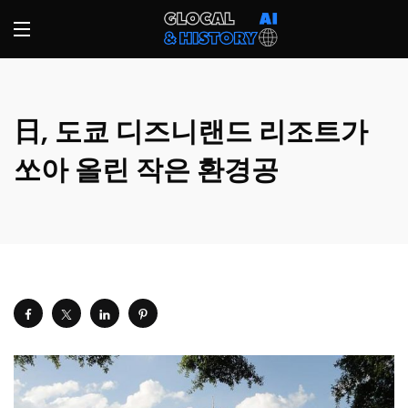
日, 도쿄 디즈니랜드 리조트가
쏘아 올린 작은 환경공