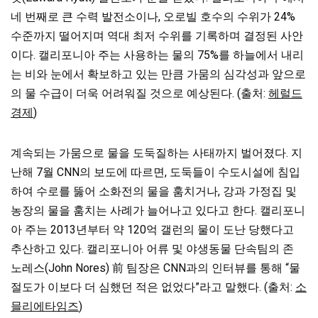
네 번째로 큰 수력 발전소이나, 오로빌 호수의 수위가 24%
수준까지 떨어지며 역대 최저 수위를 기록하며 결정된 사안
이다. 캘리포니아 주는 사용하는 물의 75%를 하늘에서 내리
는 비와 눈에서 확보하고 있는 만큼 가뭄의 심각성과 앞으로
의 물 수급이 더욱 어려워질 것으로 예상된다. (출처:
헤럴드
경제
)
계속되는 가뭄으로 물을 도둑질하는 사태까지 벌어졌다. 지
난해 7월 CNN의 보도에 따르면, 도둑들이 수도시설에 침입
하여 수로를 뚫어 소화전의 물을 훔치거나, 강과 가정집 및
농장의 물을 훔치는 사례가 늘어나고 있다고 한다. 캘리포니
아 주는 2013년부터 약 120억 갤런의 물이 도난 당했다고
추산하고 있다. 캘리포니아 어류 및 야생동물 단속팀의 존
노레스(John Nores) 前 팀장은 CNN과의 인터뷰를 통해 “물
절도가 이보다 더 심했던 적은 없었다”라고 말했다. (출처:
소
믈리에타임즈
)