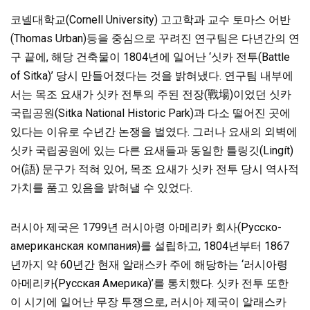
코넬대학교(Cornell University) 고고학과 교수 토마스 어반
(Thomas Urban)등을 중심으로 꾸려진 연구팀은 다년간의 연
구 끝에, 해당 건축물이 1804년에 일어난 ‘싯카 전투(Battle
of Sitka)’ 당시 만들어졌다는 것을 밝혀냈다. 연구팀 내부에
서는 목조 요새가 싯카 전투의 주된 전장(戰場)이었던 싯카
국립공원(Sitka National Historic Park)과 다소 떨어진 곳에
있다는 이유로 수년간 논쟁을 벌였다. 그러나 요새의 외벽에
싯카 국립공원에 있는 다른 요새들과 동일한 틀링깃(Lingít)
어(語) 문구가 적혀 있어, 목조 요새가 싯카 전투 당시 역사적
가치를 품고 있음을 밝혀낼 수 있었다.
러시아 제국은 1799년 러시아령 아메리카 회사(Русско-
американская компания)를 설립하고, 1804년부터 1867
년까지 약 60년간 현재 알래스카 주에 해당하는 ‘러시아령
아메리카(Русская Америка)’를 통치했다. 싯카 전투 또한
이 시기에 일어난 무장 투쟁으로, 러시아 제국이 알래스카