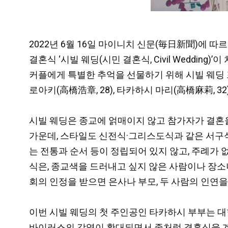
2022년 6월 16일 마이니치 신문(毎日新聞)에 따르
결혼식 ‘시빌 웨딩(시민 결혼식, Civil Weddi
커플에게 특별한 추억을 선물하기 위해 시빌 웨딩
로아키(高橋浩章, 28), 타카하시 마리(高橋麻莉, 32
시빌 웨딩은 종교에 얽매이지 않고 참가자가 결혼을
가운데,
스타일도 신전식·그리스도식과 같은 서구식
는 전통과 순서 등이 정립되어 있지 않고, 주례가
식은,
종교색을 드러내고 싶지 않은 사람이나 장소나
회의 인정을 받으면 은사나 부모, 두 사람의 인연을
이번 시빌 웨딩의 첫 주인공인 타카하시 부부는 대
바이러스의 감염이 확대되면서 좀처럼 결혼식을 계획