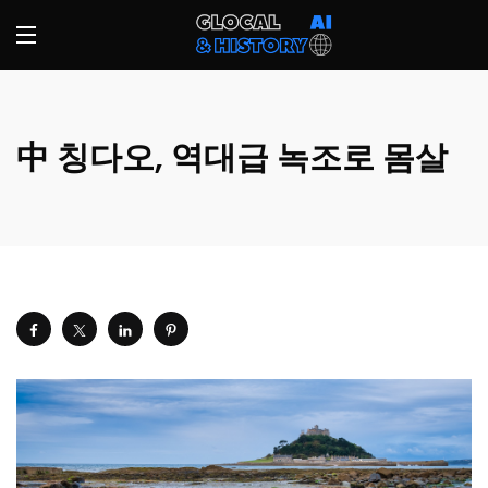
中 칭다오, 역대급 녹조로 몸살