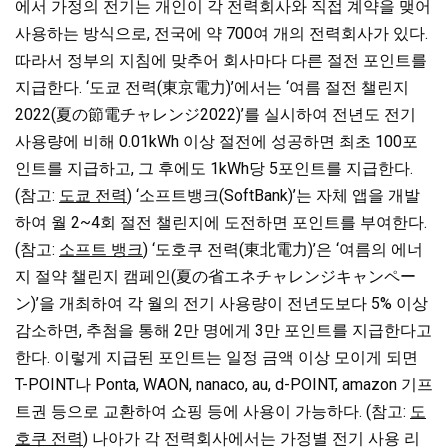
에서 가정의 전기는 개인이 각 전력회사와 직접 계약을 맺어
사용하는 방식으로, 전국에 약 700여 개의 전력회사가 있다.
따라서 정부의 지침에 맞추어 회사마다 다른 절전 포인트를
지급한다. ‘도쿄 전력(東京電力)’에서는 ‘여름 절전 챌린지
2022(夏の節電チャレンジ2022)’를 실시하여 전년도 전기
사용량에 비해 0.01kWh 이상 절전에 성공하면 최초 100포
인트를 지급하고, 그 후에도 1kWh당 5포인트를 지급한다.
(참고:
도쿄 전력
) ‘소프트뱅크(SoftBank)’는 자체 앱을 개발
하여 월 2~4회 절전 챌린지에 도전하면 포인트를 부여한다.
(참고:
소프트 뱅크
) ‘도호쿠 전력(東北電力)’은 ‘여름의 에너
지 절약 챌린지 캠페인(夏の省エネチャレンジキャンペー
ン)’을 개최하여 각 월의 전기 사용량이 전년도보다 5% 이상
감소하면, 추첨을 통해 2만 명에게 3만 포인트를 지급한다고
한다. 이렇게 지급된 포인트는 일정 금액 이상 모이게 되면
T-POINT나 Ponta, WAON, nanaco, au, d-POINT, amazon 기프
트권 등으로 교환하여 쇼핑 등에 사용이 가능하다. (참고:
도
호쿠 전력
) 나아가 각 전력회사에서는 가정별 전기 사용 리