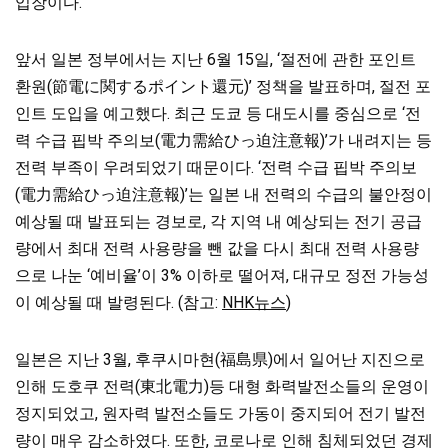
입장이다.
앞서 일본 정부에서는 지난 6월 15일, ‘절전에 관한 포인트
환원(節電に関するポイント還元)’ 정책을 발표하며, 절전 포
인트 도입을 예고했다. 최근 도쿄 등 대도시를 중심으로 ‘전
력 수급 핍박 주의보(電力需給ひっ迫注意報)’가 내려지는 등
전력 부족이 우려되었기 때문이다. ‘전력 수급 핍박 주의보
(電力需給ひっ迫注意報)’는 일본 내 전력의 수급의 불안정이
예상될 때 발표되는 경보로, 각 지역 내 예상되는 전기 공급
량에서 최대 전력 사용량을 뺀 값을 다시 최대 전력 사용량
으로 나눈 ‘예비율’이 3% 이하로 떨어져, 대규모 정전 가능성
이 예상될 때 발령된다. (참고:
NHK뉴스
)
일본은 지난 3월, 후쿠시마현(福島県)에서 일어난 지진으로
인해 도호쿠 전력(東北電力)등 대형 화력발전소들의 운영이
정지되었고, 원자력 발전소들도 가동이 중지되어 전기 발전
량이 매우 감소하였다. 또한, 코로나로 인해 침체되었던 경제