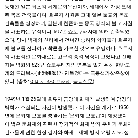
등재된 일본 최초의 세계문화유산이자, 세계에서 가장 오래
된 목조 건축물이다. 호류지 사원은 고대 일본 불교와 목조
건축물을 상징하며, 일본에 현존하는 중국 양식의 불교 사찰
을 대표하는 유적이다. 607년 쇼토쿠태자에 의해 건축되었
으며, 당시 백제와 신라에서 건너간 승려와 학자들이 호류지
에 불교를 전파하고 학문을 가르친 것으로 유명하다. 호류지
의 대표적인 문화재로는 고구려 승려 담징이 그렸다고 전해
지는 벽화와 623년 쇼토쿠태자의 명복을 빌기 위해 한반도
계의 도리불사(止利佛師)가 만들었다는 금동석가삼존상이
있다. (출처:
이미지 라이브러리
,
불교신문
)
1949년 1월 26일에 호류지 금당에 화재가 발생하여 담징의
벽화가 소실되는 사건이 발생했다. 이 사건을 계기로 1950
년에 문화재 보호를 총괄하는 ‘문화재 보호법’이 제정됐다.
이 법은 문화재와 관련한 정기적인 화재 방지 훈련과 문화재
건조물에 관한 현장 검사와 화재ㆍ재해 방지 요령 지도, 정