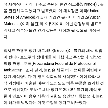
석 채석장이 지역 내 주요 수원인 천연 싱크홀(Sinkhole) 3곳
을 완전히 파괴했다고 발표했다. 이 채석장은 미국(United
States of America)의 골재 기업인 불칸머터리얼스(Vulcan
Materials)(이하 불칸)의 소유지이며, 이번 환경부의 발표로
멕시코 정부와 불칸 간의 갈등이 재점화 될 것으로 예상된
다.
멕시코 환경부 장관 바르세나(Bárcena)는 불칸의 채석 작업
이 킨타나로오주의 생태계를 파괴했다고 주장했다. 연방검
찰청 환경보호국(
Procuraduria Federal de Proteccion al
Ambiente
)의 조사 결과, 불칸은 채굴 허가 범위를 위반해 허
용된 채석량보다 더 많은 석회석을 채석했다. 이에 따라 채
석 과정에서 배출된 폐수의 오염도도 허용 수준을 초과한 것
으로 밝혀졌다. 또 바르세나 장관은 2020년 불칸의 채석 권
한이 만료되어 용수 사용의 권한도 승인받지 못했으나, 불칸
이 허가를 받았다는 거짓 주장을 했다고 비난했다.