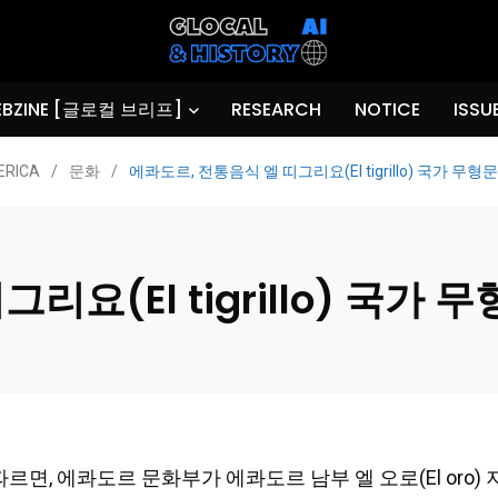
BZINE [글로컬 브리프]
RESEARCH
NOTICE
ISSU
ERICA
/
문화
/
에콰도르, 전통음식 엘 띠그리요(El tigrillo) 국가 무
리요(El tigrillo) 국가
 따르면, 에콰도르 문화부가 에콰도르 남부 엘 오로(El oro) 지역