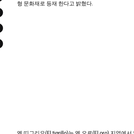
형 문화재로 등재 한다고 밝혔다.
엘 띠그리요(El tigrillo)는 엘 오로(El or