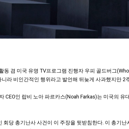
 활동 겸 미국 유명 TV프로그램 진행자 우피 골드버그(Whoop
것이 아니라 비인간적인 행위라고 발언해 뒤늦게 사과했지만 2
CEO인 랍비 노아 파르카스(Noah Farkas)는 미국의
유대인 회당 총기난사 사건이 이 주장을 뒷받침한다. 이 총기난사 