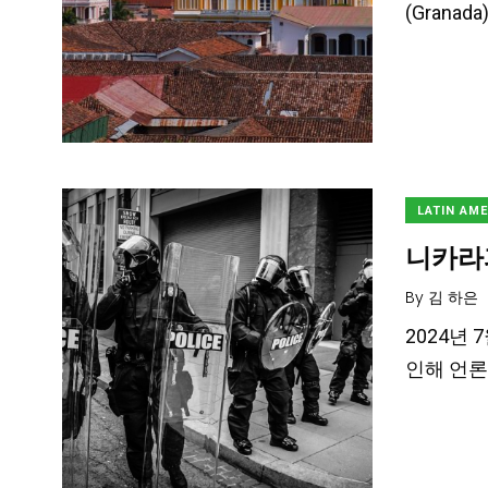
(Gran
LATIN AM
니카라
By
김 하은
2024년 
인해 언론