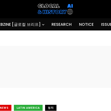
BZINE [글로컬 브리프]
RESEARCH
NOTICE
ISSU
 NEWS
LATIN AMERICA
정치