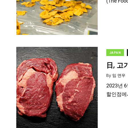
(The Foo
JAPAN
日, 고
By
임 연우
2023년
할인점에서