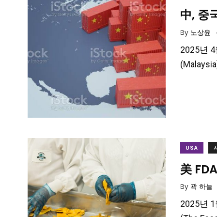
中, 중
By
노상윤
2025년 
(Malay
USA
美 FD
By
곽 하늘
2025년 