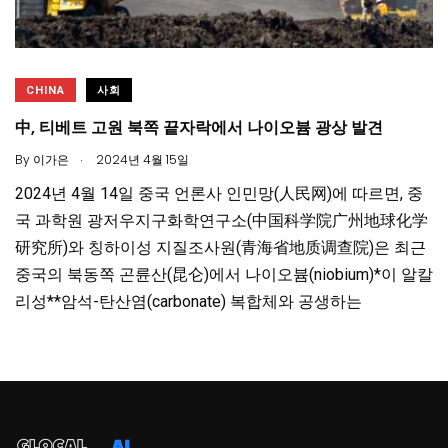
CHINA
사회
中, 티베트 고원 북쪽 끝자락에서 나이오븀 광상 발견
.
By
이가은
2024년 4월 15일
2024년 4월 14일 중국 언론사 인민망(人民网)에 따르면, 중
국 과학원 광저우지구화학연구소(中国科学院广州地球化学
研究所)와 칭하이성 지질조사원(青海省地质调查院)은 최근
중국의 북동쪽 곤륜산(昆仑)에서 나이오븀(niobium)*이 알칼
리성**암석-탄산염(carbonate) 복합체와 공생하는