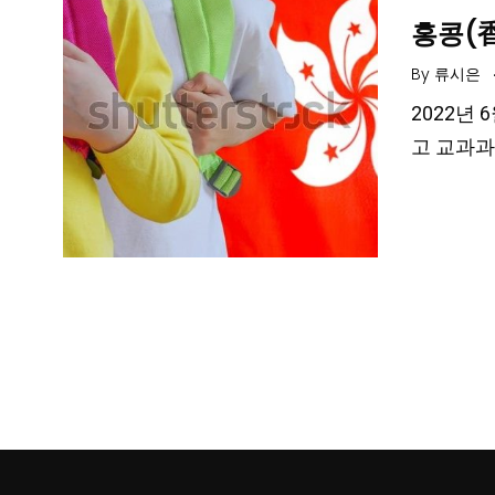
홍콩(香
By
류시은
2022년
고 교과과