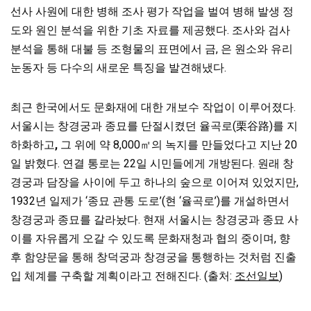
선사 사원에 대한 병해 조사 평가 작업을 벌여 병해 발생 정
도와 원인 분석을 위한 기초 자료를 제공했다. 조사와 검사
분석을 통해 대불 등 조형물의 표면에서 금, 은 원소와 유리
눈동자 등 다수의 새로운 특징을 발견해냈다.
최근 한국에서도 문화재에 대한 개보수 작업이 이루어졌다.
서울시는 창경궁과 종묘를 단절시켰던 율곡로(栗谷路)를 지
하화하고
,
그 위에 약 8,000㎡의 녹지를 만들었다고 지난 20
일 밝혔다. 연결 통로는 22일 시민들에게 개방된다. 원래 창
경궁과 담장을 사이에 두고 하나의 숲으로 이어져 있었지만,
1932년 일제가 ‘종묘 관통 도로’(현 ‘율곡로’)를 개설하면서
창경궁과 종묘를 갈라놨다. 현재 서울시는 창경궁과 종묘 사
이를 자유롭게 오갈 수 있도록 문화재청과 협의 중이며, 향
후 함양문을 통해 창덕궁과 창경궁을 통행하는 것처럼 진출
입 체계를 구축할 계획이라고 전해진다. (출처:
조선일보
)