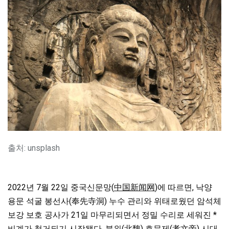
출처: unsplash
2022년 7월 22일 중국신문망(
中国新闻网
)에 따르면, 낙양
용문 석굴 봉선사(奉先寺洞) 누수 관리와 위태로웠던
암석체
보강 보호 공사가 21일 마무리되면서 정밀 수리로 세워진 *
비계가 철거되기 시작됐다. 북위(北魏) 효문제(孝文帝) 시대