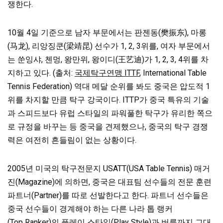
쟁한다.
10월 4일 기준으로 남자 부문에서는 판젠동(樊振东), 마롱
(马龙), 리앙징쿤(梁靖昆) 선수가 1, 2, 3위를, 여자 부문에서
는 쑨잉샤, 첸멍, 왕만위, 왕이디(王艺迪)가 1, 2, 3, 4위를 차
지하고 있다. (출처:
국제탁구연맹 ITTF
, International Table
Tennis Federation) 역대 메달 순위를
봐도 중국은 압도적 1
위를 차지할 만큼 탁구 강국이다. ITTP가 중국 특유의 기술
과 스피드보다 유럽 스타일의 파워풀한 탁구가 유리한
쪽으
로 규정을 바꾸는 등 중국을 견제했으나, 중국의 탁구 경쟁
력은 여전히 흔들림이 없는 상황이다.
2005년 미국의 탁구전문지 USATT(USA Table Tennis) 매거
진(Magazine)에 의하면, 중국은 대표팀 선수들의 전문 훈련
파트너(Partner)를 따로 선발한다고 한다.
파트너 선수들은
중국 선수들이 경계해야 하는 다른 나라 톱 랭커
(Top Ranker)의 플레이 스타일(Play Style)과 버릇까지 그대