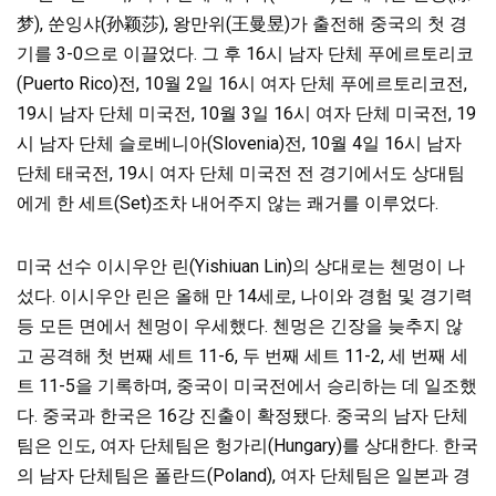
梦), 쑨잉샤(孙颖莎), 왕만위(王曼昱)가 출전해 중국의 첫 경
기를 3-0으로 이끌었다. 그 후 16시 남자 단체 푸에르토리코
(Puerto Rico)전, 10월 2일 16시 여자 단체 푸에르토리코전,
19시 남자 단체 미국전, 10월 3일 16시 여자 단체 미국전, 19
시 남자 단체 슬로베니아(Slovenia)전, 10월 4일 16시 남자
단체 태국전, 19시 여자 단체 미국전 전 경기에서도
상대팀
에게 한 세트(Set)조차 내어주지 않는 쾌거를 이루었다.
미국 선수 이시우안 린(Yishiuan Lin)의 상대로는 첸멍이 나
섰다. 이시우안 린은 올해 만 14세로, 나이와 경험 및 경기력
등 모든 면에서 첸멍이 우세했다. 첸멍은 긴장을 늦추지 않
고 공격해 첫 번째 세트 11-6, 두 번째 세트 11-2, 세 번째 세
트 11-5을 기록하며, 중국이 미국전에서 승리하는 데 일조했
다. 중국과 한국은 16강 진출이 확정됐다. 중국의 남자 단체
팀은 인도, 여자
단체팀은
헝가리(Hungary)를 상대한다.
한국
의
남자 단체팀은 폴란드(Poland), 여자 단체팀은 일본과 경