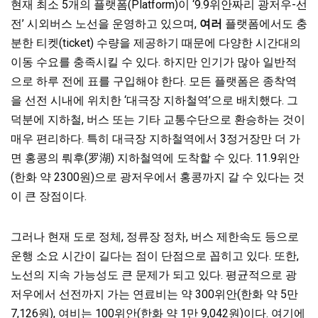
현재 최소 5개의 플랫폼(Platform)이 ‘9.9위안짜리 광저우-선
전’ 시외버스 노선을 운영하고 있으며,
여러
플랫폼에서도 충
분한 티켓(ticket) 수량을 제공하기 때문에 다양한 시간대의
이동 수요를 충족시킬 수 있다. 하지만 인기가 많아 일반적
으로 하루 전에 표를 구입해야 한다. 모든 플랫폼은 종착역
을 선전 시내에 위치한 ‘대극장 지하철역’으로 배치했다. 그
덕분에 지하철, 버스 또는 기타 교통수단으로 환승하는 것이
매우 편리하다. 특히 대극장 지하철역에서 3정거장만 더 가
면 홍콩의 뤄후(罗湖) 지하철역에 도착할 수 있다. 11.9위안
(한화 약 2300원)으로 광저우에서 홍콩까지 갈 수 있다는 것
이 큰 장점이다.
그러나 현재 도로 정체, 정류장 정차, 버스 제한속도 등으로
운행 소요 시간이 길다는 점이 단점으로 꼽히고 있다. 또한,
노선의 지속 가능성도 큰 문제가 되고 있다. 평균적으로 광
저우에서 선전까지 가는 연료비는 약 300위안(한화 약 5만
7,126원), 여비는 100위안(한화 약 1만 9,042원)이다. 여기에