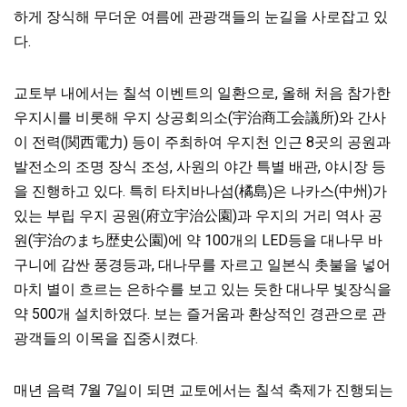
하게 장식해 무더운 여름에 관광객들의 눈길을 사로잡고 있
다.
교토부 내에서는 칠석 이벤트의 일환으로, 올해 처음 참가한
우지시를 비롯해 우지 상공회의소(宇治商工会議所)와 간사
이 전력(関西電力) 등이 주최하여 우지천 인근 8곳의 공원과
발전소의 조명 장식 조성, 사원의 야간 특별 배관, 야시장 등
을 진행하고 있다. 특히 타치바나섬(橘島)은 나카스(中州)가
있는 부립 우지 공원(府立宇治公園)과 우지의 거리 역사 공
원(宇治のまち歴史公園)에 약 100개의 LED등을 대나무 바
구니에 감싼 풍경등과, 대나무를 자르고 일본식 촛불을 넣어
마치 별이 흐르는 은하수를 보고 있는 듯한 대나무 빛장식을
약 500개 설치하였다. 보는 즐거움과 환상적인 경관으로 관
광객들의 이목을 집중시켰다.
매년 음력 7월 7일이 되면 교토에서는 칠석 축제가 진행되는