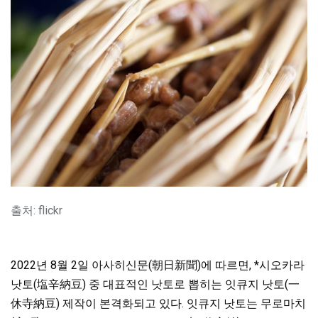
출처: flickr
2022년 8월 2일 아사히신문(朝日新聞)에 따르면, *시오카라
낫토(塩辛納豆) 중 대표적인 낫토로 뽑히는 잇큐지 낫토(一
休寺納豆) 제작이 본격화되고 있다. 잇큐지 낫토는 무로마치