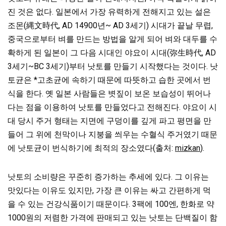
진 것은 없다. 일본에서 가장 유력하게 전해지고 있는 설은
조몬(縄文時代, AD 14900년~ AD 3세기) 시대가 끝날 무렵,
중국으로부터 벼를 만드는 방법을 알게 되어 벼와 대두를 수
확하게 된 일본이 그 다음 시대인 야요이 시대(弥生時代, AD
3세기~BC 3세기)부터 낫토를 만들기 시작했다는 것이다. 낫
토균은 *고초균에 속하기 때문에 따뜻하고 습한 곳에서 번
식을 한다. 옛 일본 사람들은 볏짚이 보온 보습성이 뛰어나
다는 점을 이용하여 낫토를 만들었다고 전해진다. 야요이 시
대 당시 주거 형태는 지면에 구덩이를 깊게 파고 평면을 만
들어 그 위에 천막이나 지붕을 씌우는 수혈식 주거였기 때문
에 낫토균이 번식하기에 최적의 장소였다(출처:
mizkan
).
낫토의 소비량은 꾸준히 증가하는 추세에 있다. 그 이유는
맛있다는 이유도 있지만, 가장 큰 이유는 싸고 간편하게 먹
을 수 있는 건강식품이기 때문이다. 3팩에 100엔, 한화로 약
1000원의 저렴한 가격에 판매되고 있는 낫토는 단백질이 함