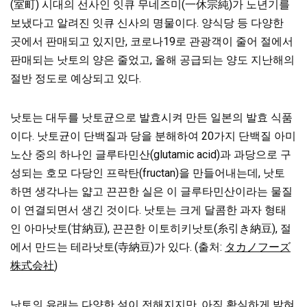
(室町) 시대의 선사인 잇큐 무네즈미(一休宗純)가 노년기를
보냈다고 알려진 잇큐 신사의 명물이다. 양식당 등 다양한
곳에서 판매되고 있지만, 코로나19로 관광객이 줄어 절에서
판매되는 낫토의 양은 줄었고, 올해 공급되는 양도 지난해의
절반 정도로 예상되고 있다.
낫토는 대두를 낫토균으로 발효시켜 만든 일본의 발효 식품
이다. 낫토균이 단백질과 당을 분해하여 20가지 단백질 아미
노산 중의 하나인 글루타민산(glutamic acid)과 과당으로 구
성되는 호모 다당인 프락탄(fructan)을 만들어내는데, 낫토
하면 생각나는 얇고 끈끈한 실은 이 글루타민산이라는 물질
이 연결되면서 생긴 것이다. 낫토는 크게 달콤한 과자 형태
인 아마낫토(甘納豆), 끈끈한 이토히키낫토(糸引き納豆), 절
에서 만드는 테라낫토(寺納豆)가 있다. (출처:
タカノフーズ
株式会社
)
낫토의 유래는 다양한 설이 전해지지만, 아직 확실하게 밝혀