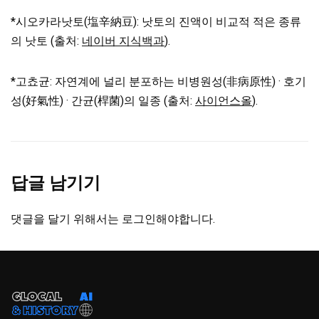
*시오카라낫토(塩辛納豆): 낫토의 진액이 비교적 적은 종류
의 낫토 (출처:
네이버 지식백과
).
*고쵸균: 자연계에 널리 분포하는 비병원성(非病原性) · 호기
성(好氣性) · 간균(桿菌)의 일종 (출처:
사이언스올
).
답글 남기기
댓글을 달기 위해서는
로그인
해야합니다.