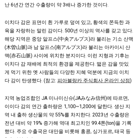
난 6년간 연간 수출량이 약 3배나 증가한 것이다.
이치다 감은 표면이 흰 가루로 덮여 있고, 황색의 쫀득한 과
육을 자랑하는 말린 감이다. 500년 이상의 역사를 갖고 있다.
해당 지역은 중앙 알프스(中央アルプス)라 불리는 기소 산맥
(木曽山脈)과 남 알프스(南アルプス)라 불리는 아카이시 산
맥(赤石山脈) 사이에 위치한 분지이다. 이런 지형과 기후는
이치다 감 재배에 최적의 환경을 제공한다.
떫은 감을 맛있
게 먹기 위한 옛 사람들의 다양한 지혜 덕분에 지금의 이치
다 감이 탄생했다. (참고:
피아블랑카 주식회사 온라인 상점
)
지역 농업조합인 JA 미나미신슈(JAみなみ信州)에 따르면,
이이다 감의 연간 출하량은 1,100~1,200에 달한다. 생산 지
역 내 출하 생산물의 약 55%를 차지한다. 2023년 수출량은
전년 대비 약 19% 증가해 역대 최고치인 99.4톤(ton)을 기록
했다. 주요 수출국은 대만을 비롯해 홍콩, 싱가포르, 태국 등