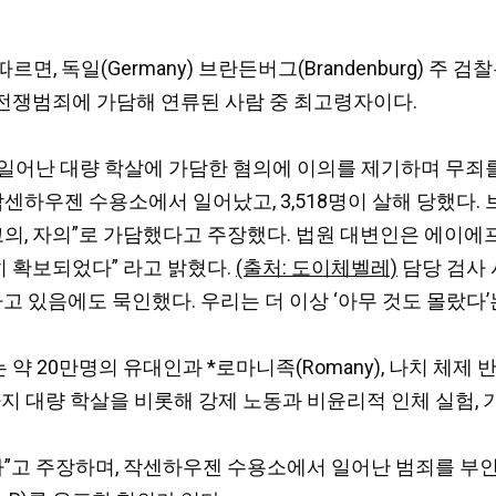
)에 따르면, 독일(Germany) 브란든버그(Brandenburg)
난 전쟁범죄에 가담해 연류된 사람 중 최고령자이다.
서 일어난 대량 학살에 가담한 혐의에 이의를 제기하며 무죄를 
치한 작센하우젠 수용소에서 일어났고, 3,518명이 살해 당했
, 자의”로 가담했다고 주장했다. 법원 대변인은 에이에프피통
 확보되었다” 라고 밝혔다.
(출처: 도이체벨레)
담당 검사 시
 있음에도 묵인했다. 우리는 더 이상 ‘아무 것도 몰랐다’
 약 20만명의 유대인과 *로마니족(Romany), 나치 체
까지 대량 학살을 비롯해 강제 노동과 비윤리적 인체 실험, 
”고 주장하며, 작센하우젠 수용소에서 일어난 범죄를 부인했