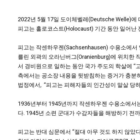
2022년 5월 17일 도이체벨레(Deutsche Welle
피고는 홀로코스트(Holocaust) 기간 동안 일어
피고는 작센하우젠(Sachsenhausen) 수용소에
를린 외곽의 오라닌버그(Oranienburg)에 위
서 경비원으로 일하는 동안 국가 주도의 학살에 “고의
측에서는 공소장 내용을 뒷받침하는 증거가 충분히
법정에서, “피고는 피해자들의 인간성이 말살 당하고
1936년부터 1945년까지 작센하우젠 수용소에서는
다. 1945년 소련 군대가 수감자들을 해방하기 전
피고는 반대 심문에서 “절대 아무 것도 하지 않았다