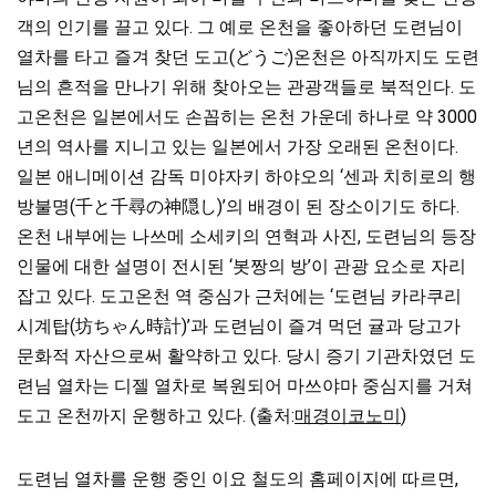
객의 인기를 끌고 있다. 그 예로 온천을 좋아하던 도련님이
열차를 타고 즐겨 찾던 도고(どうご)온천은 아직까지도 도련
님의 흔적을 만나기 위해 찾아오는 관광객들로 북적인다. 도
고온천은 일본에서도 손꼽히는 온천 가운데 하나로 약 3000
년의 역사를 지니고 있는 일본에서 가장 오래된 온천이다.
일본 애니메이션 감독 미야자키 하야오의 ‘센과 치히로의 행
방불명(千と千尋の神隠し)’의 배경이 된 장소이기도 하다.
온천 내부에는 나쓰메 소세키의 연혁과 사진, 도련님의 등장
인물에 대한 설명이 전시된 ‘봇짱의 방’이 관광 요소로 자리
잡고 있다. 도고온천 역 중심가 근처에는 ‘도련님 카라쿠리
시계탑(坊ちゃん時計)’과 도련님이 즐겨 먹던 귤과 당고가
문화적 자산으로써 활약하고 있다. 당시 증기 기관차였던 도
련님 열차는 디젤 열차로 복원되어 마쓰야마 중심지를 거쳐
도고 온천까지 운행하고 있다. (출처:
매경이코노미
)
도련님 열차를 운행 중인 이요 철도의 홈페이지에 따르면,