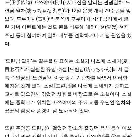
도(伊予鉄道) 마쓰야마(松山) 시내선을 달리는 관광열차 ‘도
련님 열차(坊っちゃん 列車)’가 12일 운행 개시 20주년을 맞
았다. 후루마치(古町)역 북쪽의 후루마치 차량 공장에서 열
린 기념 이벤트에는 철도 팬을 비롯해 에히메현(愛媛) 현지
주민 등이 참여하여 열차 내부를 견학하거나 기념 촬영을 했
다.
‘도련님 열차’는 일본을 대표하는 소설가 나쓰메 소세키(夏
目漱石)* 가 집필한 유명 소설 [도련님(坊っちゃん)]에서 글
속 주인공인 ‘도련님’이 이곳 증기 기관차를 타면서 이러한
애칭을 갖게 됐다. 소설 [도련님]은 나쓰메 소세키가 중학교
교사로 있으면서 겪었던 체험을 바탕으로 쓴 소설이다. 소설
에는 중학교가 위치한 마쓰야마의 주요 교통 수단인 열차와
곳곳의 심상과 풍경이 잘 묘사되어 있다.
또한 주인공 도련님이 걸었던 장소와 즐겼던 음식 등이 마쓰
야마의 관광 자원이 되어 마을 주민과 마쓰야마를 찾는 관광