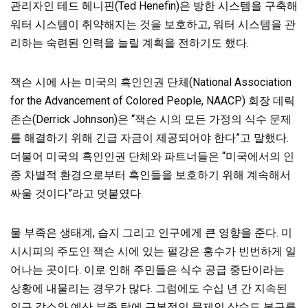
관리자인
테드 헤니핀(Ted Henefin)은 방한 시스템을 구축해
워터 시스템이 취약해지는 것을 보호하고, 워터 시스템을 관
리하는 숙련된 인력을 늘릴 계획을 전하기도 했다.
잭슨 시에 사는 미국의 흑인인권 단체(National Association
for the Advancement of Colored People, NAACP) 회장 데릭
존슨(Derrick Johnson)은 “잭슨 시의 모든 가정의 식수 문제
를 해결하기 위해 긴급 자금이 제공되어야
한다”고 말했다.
더불어 미국의 흑인인권 단체와 파트너들은 “미국에서의 인
종 차별적 환경으로부터 흑인들을 보호하기 위해 계속해서
싸울 것이다”라고 덧붙였다.
물 부족은 생태계, 습지 그리고 인구에게 큰 영향을 준다. 미
시시피의 주도인 잭슨 시에 있는 펄강은 홍수가 빈번하게 일
어나는 곳이다. 이로 인해 주민들은
식수 공급 중단이라는
상황에 내물리는 경우가 많다. 그럼에도 수십 년 간 지속된
인구 감소와 예산 부족 탓에 근본적인 문제인 상수도 복구를