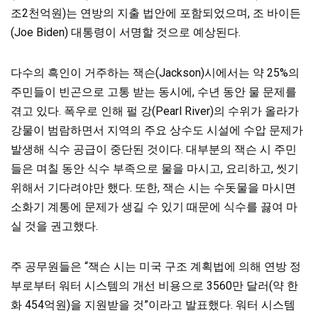
조2천억원)는 연방의 지출 법안에 포함되었으며, 조 바이든
(Joe Biden) 대통령이 서명할 것으로 예상된다.
다수의 흑인이 거주하는 잭슨(Jackson)시에서는 약 25%의
주민들이 빈곤으로 고통 받는 동시에, 수년 동안 물 문제를
겪고 있다. 폭우로 인해 펄 강(Pearl River)의 수위가 올라가
강물이 범람하면서 지역의
주요 상수도 시설에 수압 문제가
발생해 식수 공급이 중단된 것이다.
대부분의 잭슨 시 주민
들은 며칠 동안 식수 부족으로
물을 마시고, 요리하고,
씻기
위해서 기다려야만 했다. 또한, 잭슨 시는
수돗물을 마시면
소화기 계통에 문제가 생길 수 있기 때문에 식수를 끓여 마
실 것을 권고했다.
주 공무원들은 “잭슨 시는 미국 구조
계획법에 의해 연방 정
부로부터 워터 시스템의 개선 비용으로 3560만 달러(약 한
화 454억원)을 지원받을 것”이라고 발표했다. 워터 시스템