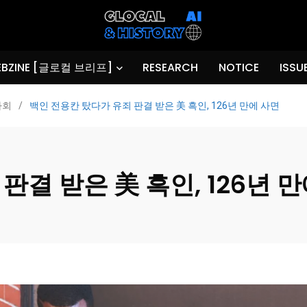
BZINE [글로컬 브리프]
RESEARCH
NOTICE
ISSU
사회
/
백인 전용칸 탔다가 유죄 판결 받은 美 흑인, 126년 만에 사면
판결 받은 美 흑인, 126년 