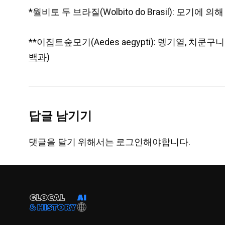
*월비토 두 브라질(Wolbito do Brasil): 
**이집트숲모기(Aedes aegypti): 뎅기열, 치쿤
백과
)
답글 남기기
댓글을 달기 위해서는
로그인
해야합니다.