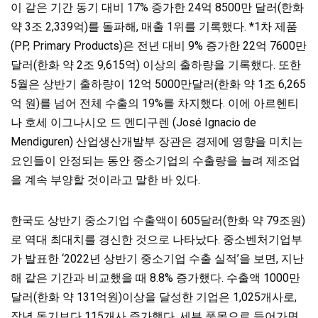
이 같은 기간 동기 대비 17% 증가한 24억 8500만 달러(한화
약 3조 2,339억)를 돌파해, 매출 1위를 기록했다. *1차 제품
(PP, Primary Products)은 전년 대비 9% 증가한 22억 7600만
달러(한화 약 2조 9,615억) 이상의 출하량을 기록했다. 또한
5월은 상반기 출하량이 12억 5000만달러(한화 약 1조 6,265
억 원)를 넘어 전체 수출의 19%를 차지했다. 이에 아르헨티
나 호세 이그나시오 드 멘디구렌 (José Ignacio de
Mendiguren) 산업생산개발부 장관은 경제에 영향을 미치는
요인들이 안정되는 동안 중소기업의 수출량을 늘려 제조업
을 계속 부양할 것이라고 말한 바 있다.
한국도 상반기 중소기업 수출액이 605달러(한화 약 79조원)
로 역대 최대치를 경신한 것으로 나타났다. 중소벤처기업부
가 발표한 ‘2022년 상반기 중소기업 수출 실적’을 보면, 지난
해 같은 기간과 비교했을 때 8.8% 증가했다. 수출액 1000만
달러(한화 약 131억원)이상을
달성한 기업은 1,025개사로,
작년 동기보다 115개사 증가했다. 세부 품목으로 들어가면,