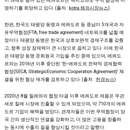
이 과제로 남아 있는 에콰도르는 멕시코와도 무역 협정에 서
명하기를 희망하고 있다. (출처 :
kotra 해외시장뉴스
)
한편, 한국도 태평양 동맹과 에콰도르 등 중남미 5개국과 자
유무역협정(FTA,
free trade agreement) 네트워크를 넓힐 예
정이다. 태평양 동맹은 한국과 상호보완적 경제구조를 갖췄
고, 향후 성장 잠재력이 큰 시장으로 꼽히고 있다. 이에 한국
은 태평양 동맹 준회원국 가입을 추진 중에 있으며, 에콰도
르와는 2016년 이후 중단된 ‘한-에콰도르 전략적 경제협력
협정(SECA, StrategicEconomic Cooperation Agreement)’ 체
결을 위한 협상 재개를 검토하고 있다. (출처 :
한경뉴스
)
2020년 8월 칠레와의 협정 타결 이후 에콰도르 제품은 무관
세로 칠레 시장에 진출할 수 있게 되었으며, 약 710개의 에콰
도르 기업이 혜택을 받았다
.
관계자들은 이번 무역협정이 양
국 간의 생산적인 연결을 강화하고, 더 많은 고용을 창출하
는 동시에 수출의 질을 향상시킬 것이라고 말했다.