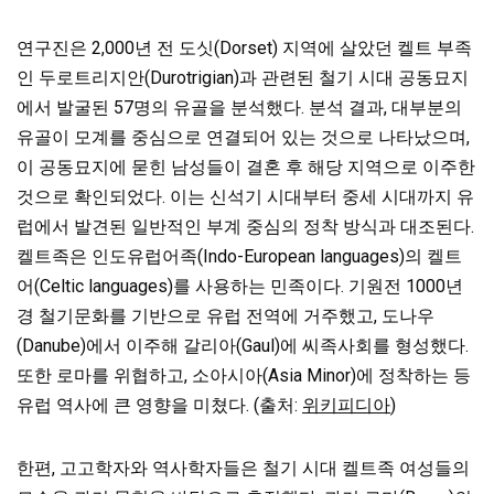
연구진은 2,000년 전 도싯(Dorset) 지역에 살았던 켈트 부족
인 두로트리지안(Durotrigian)과 관련된 철기 시대 공동묘지
에서 발굴된 57명의 유골을 분석했다. 분석 결과, 대부분의
유골이 모계를 중심으로 연결되어 있는 것으로 나타났으며,
이 공동묘지에 묻힌 남성들이 결혼 후 해당 지역으로 이주한
것으로 확인되었다.
이는 신석기 시대부터 중세 시대까지 유
럽에서 발견된 일반적인 부계
중심의
정착 방식과 대조된다.
켈트족은 인도유럽어족(Indo-European languages)의 켈트
어(Celtic languages)를 사용하는 민족이다. 기원전 1000년
경 철기문화를 기반으로 유럽 전역에
거주했고, 도나우
(Danube)에서 이주해 갈리아(Gaul)에 씨족사회를 형성했다.
또한
로마를 위협하고, 소아시아(Asia Minor)에 정착하는 등
유럽 역사에 큰 영향을 미쳤다. (출처:
위키피디아
)
한편, 고고학자와 역사학자들은 철기 시대 켈트족 여성들의