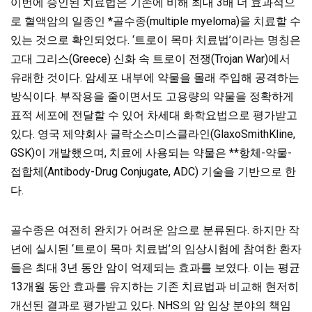
이번에 승인된 치료법은 기존에 비해 최대 3배 더 효과적으
로 혈액암의 일종인 *골수종(multiple myeloma)을 치료할 수
있는 것으로 확인되었다. ‘트로이 목마 치료법’이라는 명칭은
고대 그리스(Greece) 신화 속 트로이 전쟁(Trojan War)에서
유래한 것이다. 암세포 내부에 약물을 몰래 주입해 공격하는
방식이다.
부작용을 줄이면서도 고용량의 약물을 정확하게
표적 세포에 전달할 수 있어 차세대 화학요법으로 평가받고
있다. 영국 제약회사 글락소스미스클라인(GlaxoSmithKline,
GSK)이 개발했으며, 치료에 사용되는 약물은 **항체-약물-
접합체(Antibody-Drug Conjugate, ADC) 기술을 기반으로 한
다.
골수종은 여전히 완치가 어려운 암으로
분류된다. 하지만 작
년에 실시된 ‘트로이 목마
치료법’의 임상시험에 참여한 환자
들은 최대 3년 동안 암이 억제되는 효과를 보였다. 이는 평균
13개월 동안 효과를 유지하는 기존 치료법과 비교해 현저히
개선된 결과로 평가받고 있다. NHS의 암 임상 분야의 책임