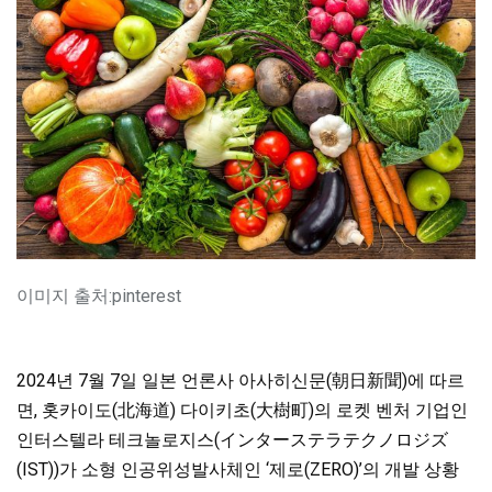
이미지 출처:pinterest
2024년 7월 7일 일본 언론사 아사히신문(朝日新聞)에 따르
면, 홋카이도(北海道) 다이키초(大樹町)의 로켓 벤처 기업인
인터스텔라 테크놀로지스(インターステラテクノロジズ
(IST))가 소형 인공위성발사체인 ‘제로(ZERO)’의 개발 상황