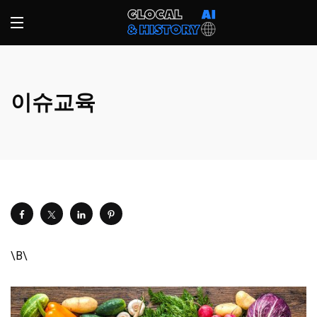
이슈교육
\Β\