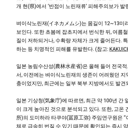
개 현(県)에서 ‘반점이 노린재류’ 피해주의보가 발
벼이삭노린재(イネカメムシ)는 몸길이 12~13미리
보인다. 또한 초봄에 잡초지에서 번식한 뒤, 여름
질이 저하되거나, 수확량 자체가 크게 줄어든다. 특
하는 등 치명적인 피해를 유발한다. (참고:
KAKUIC
일본 농림수산성(農林水産省)은 올해 들어 전국적
서, 이전에는 벼이식노린재의 생존이 어려웠던 지역
충이었지만, 최근에는 일부 북부 지방에서도 발견되
일본 기상청(気象庁)에 따르면, 최근 약 100년 간
이 크게 높아진 것으로 분석되고 있다. 또한, 고
所)의 도미하라 타쿠야(冨原工弥) 주임연구원은 “
체로 급속히 번질 수 있기 때문에 확인되는 즉시 