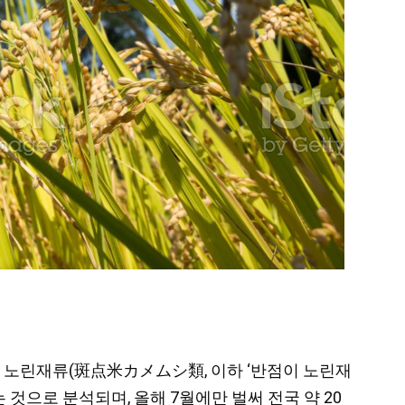
키는 노린재류(斑点米カメムシ類, 이하 ‘반점이 노린재
것으로 분석되며, 올해 7월에만 벌써 전국 약 20