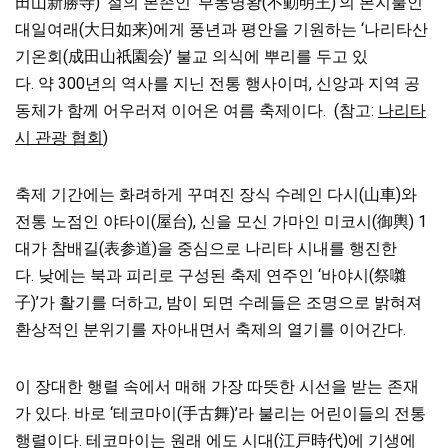
田山新勝寺)’ 절의 본존인 ‘부동명왕(不動明王)’의 본지불인
대일여래(大日如来)에게
풍년과 평안을 기원하는 ‘나리타산
기온회(成田山祇園会)’ 불교 의식에 뿌리를 두고 있
다. 약 300년의 역사를 지닌 전통 행사이며, 신앙과 지역 공
동체가 함께 어우러져 이어온 여름 축제이다. (참고:
나리타
시 관광 협회
)
축제 기간에는 화려하게 꾸며진
장식 수레인 다시(山車)와
전통 노점인 야타이(屋台), 신을 모신 가마인 미코시(御輿) 1
대가 참배길(表参道)을 중심으로 나리타 시내를 행진한
다. 낮에는 북과 피리로 구성된 축제 연주인 ‘바야시(祭囃
子)’가 활기를 더하고, 밤이 되면 수레들은 조명으로 밝혀져
환상적인 분위기를 자아내면서 축제의 열기를 이어간다.
이 장대한 행렬 속에서 매해 가장 따뜻한 시선을 받는 존재
가 있다. 바로 ‘테코마이(手古舞)’라 불리는 어린이들의 전통
행렬이다. 테코마이는 원래 에도 시대(江戸時代)에 기생에