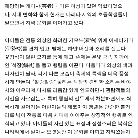
해당하는 게이샤(芸者)나 미혼 여성이 맡던 역할이었으
나, 시대 변화와 함께 현재는 나리타 지역의 초등학생들이
맡으면서 지역 문화를 이어가고 있다.
아이들은 전통 의상인 화려한 기모노(着物)
위에 이세바카마
(伊勢袴)를 겹쳐 입고, 발에는 하얀 버선과 조리를 신는다.
꽃장식이 달린 모자를 등에 매고, 손에는 은빛 금속 지팡이
인 ‘석장(錫杖)’을 들고 행렬을 이끈다. 마을마다 의상의 색과
디자인이 달라, 각기 다른
모습이 축제의 특색을 더욱 풍성
하게 만든다. “짤랑짤랑” 울리는 석장의 경쾌한 소리는 바야
시와 어우러져 다시를 리듬감 있게 인도하면서 관람객들의
시선을 사로잡는다. 특히 행렬의 선두에서 차분하면서도 씩
씩하게 걸어가는 어린이들의 테코마이 행렬은 단순한 볼거
리를 넘어 전통을 다음 세대에 이어주는 상징적인 행위로 인
식되고 있다. 아이들의 자신 있는 표정과 정성스러운 복식은
나리타에서 얼마나 오랫동안 이 문화를 아끼고 지켜왔는지