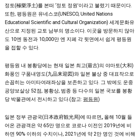
정토(極樂淨土)를 본떠 ‘정토 정원’이라고 불렸기 때문이다.
또한, 평등원은 유네스코(UNESCO, United Nations
Educational Scientific and Cultural Organization) 세계문화유
산으로 지정된 교토 남부의 명소이다. 이곳을 방문하지 않아
도 10엔 동전과 10,000만 엔 지폐 각 뒷면에서 쉽게 평등원
을 접할 수 있다.
평등원 내 봉황당에는 현재 일본 최고(最古)의 야마토(大和)
화풍인 구품내영도(九品来迎図)와 일본 불상 중 대표작으로
손꼽히는 아미타여래좌상을 보존하고 있다. 그 밖에도 운중
공양보살상 52점, 봉황상, 범종 등 다수의 일본 국보를 봉황
당 박물관에서 전시하고 있다.(참고:
평등원
)
일본 정부 관광국(日本政府観光局)에 따르면
,
올해 10월 들
어온 관광객은 약 65만 명으로 코로나 이전인 2019년에 비
하면 90% 이하의 수치이나, 2021년에 약 2만 명인 것에 비해