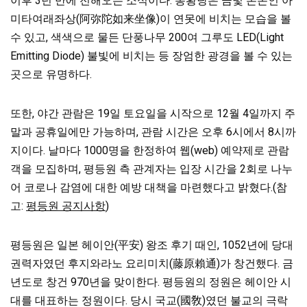
이후 3년 만에 전해오는 소식이다. 봉황당은 금빛 본존인 아
미타여래좌상(阿弥陀如来坐像)이 연못에 비치는 모습을 볼
수 있고, 색색으로 물든 단풍나무 200여 그루도 LED(Light
Emitting Diode) 불빛에 비치는 등 장엄한 광경을 볼 수 있는
곳으로 유명하다.
또한, 야간 관람은 19일 토요일을 시작으로 12월 4일까지 주
말과 공휴일에만 가능하며, 관람 시간은 오후 6시에서 8시까
지이다. 날마다 1000명을 한정하여 웹(web) 예약제로 관람
객을 모집하며, 평등원 측 관계자는 입장 시간을 2회로 나누
어
코로나 감염에 대한 예방 대책을 마련했다고 밝혔다.(참
고:
평등원 공지사항
)
평등원은 일본 헤이안(平安) 왕조 후기 때인, 1052년에 당대
권력자였던 후지와라노 요리미치(藤原賴通)가 창건했다. 금
년도로 창건 970년을 맞이한다. 평등원의 정원은 헤이안 시
대를 대표하는 정원이다. 당시 국교(國敎)였던 불교의 극락