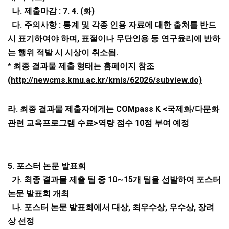
나
.
제출마감
: 7. 4. (
화
)
다
.
주의사항
:
통계 및 각종 인용 자료에 대한 출처를 반드
시 표기하여야 하며
,
표절이나 무단인용 등 연구윤리에 반하
는 행위 적발 시 시상이 취소됨
.
*
최종 결과물 제출 형태는 홈페이지 참조
(
http://newcms.kmu.ac.kr/kmis/62026/subview.do)
라
.
최종 결과물 제출자에게는
COMpass K <
국제화
/
다문화
관련 교육프로그램 수료
>
역량 점수
10
점 부여 예정
5.
포스터 논문 발표회
가
.
최종 결과물 제출 팀 중
10
∼
15
개 팀을 선발하여 포스터
논문 발표회 개최
나
.
포스터 논문 발표회에서 대상
,
최우수상
,
우수상
,
장려
상 선정