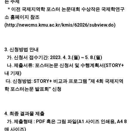
든 주제
*
이전 국제지역학 포스터 논문대회 수상작은 국제학연구
소 홈페이지 참조
(http://newcms.kmu.ac.kr/kmis/62026/subview.do)
3.
신청방법 안내
가
.
신청서 접수기간
: 2023. 4. 3.(
월
) ~ 5. 8.(
월
)
나
.
제출서류
:
포스터논문 신청서 및 수행계획서
(STORY+
내 기재
)
다
.
신청방법
: STORY+
비교과 프로그램
“
제
4
회 국제지역
학 포스터논문 발표회
”
신청
4.
최종 결과물 제출
가
.
제출형태
: PDF
혹은 그림 파일
(A1
사이즈 인쇄용
, A4 8
매 사이즈
)