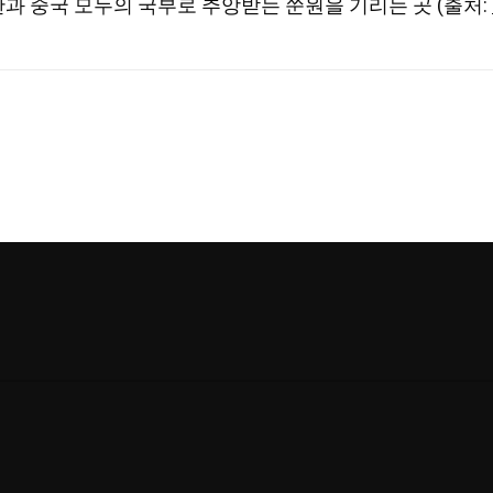
 중국 모두의 국부로 추앙받는 쑨원을 기리는 곳 (출처: