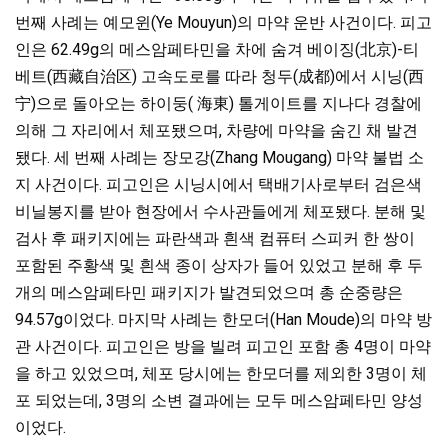
번째 사례는 예모윈(Ye Mouyun)의 마약 운반 사건이다. 피고
인은 62.49g의 메스암페타민을 차에 숨겨 베이징(北京)-티
베트(西藏自治区) 고속도로를 따라 청두(成都)에서 시닝(西
宁)으로 돌아오는 하이둥( 海東) 톨게이트를 지나다 경찰에
의해 그 자리에서 체포됐으며, 차량에 마약을 숨긴 채 발견
됐다. 세 번째 사례는 장모강(Zhang Mougang) 마약 불법 소
지 사건이다. 피고인은 시닝시에서 택배기사로부터 검은색
비닐봉지를 받아 현장에서 수사관들에게 체포됐다. 분해 및
검사 후 패키지에는 파란색과 흰색 컴퓨터 스피커 한 쌍이
포함된 주황색 및 흰색 종이 상자가 들어 있었고 분해 후 두
개의 메스암페타민 패키지가 발견되었으며 총 순중량은
94.57g이었다. 마지막 사례는 한모더(Han Moude)의 마약 방
관 사건이다. 피고인은 방을 빌려 피고인 포함 총 4명이 마약
을 하고 있었으며, 체포 당시에는 한모더를 제외한 3명이 체
포 되었는데, 3명의 소변 결과에는 모두 메스암페타민 양성
이었다.