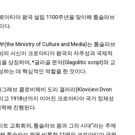
부는 크로아티아 왕국 설립 1100주년을 맞이해 톰슬라브
정이다.
nistry of Culture and Media)는 톰슬라브
n X’s)의 서신이 크로아티아 왕국의 자주성과 국제적
 *글라골 문자(Glagolitic script)와 교
 형성하는 데 핵심적인 역할을 한 것이다.
 클로비체비 도리 갤러리(Klovićevi Dvori
 그리고 1918년까지 이어진 크로아티아 국가 정체성
력해 진행된다.
작: 스플리트 교회회의, 톰슬라브 왕과 그의 시대”라는 주제
 통해 톰슬라브 왕을 비롯한 11명의 크로아티아 국왕