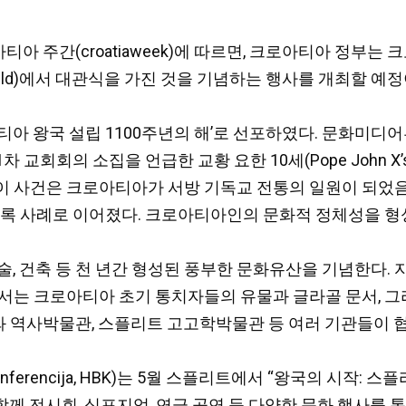
크로아티아 주간(croatiaweek)에 따르면, 크로아티아 정
no Field)에서 대관식을 가진 것을 기념하는 행사를 개최할 예
 왕국 설립 1100주년의 해’로 선포하였다. 문화미디어부(the Mi
제1차 교회회의 소집을 언급한 교황 요한 10세(Pope Joh
은 크로아티아가 서방 기독교 전통의 일원이 되었음을 상징하며,
e)의 최초 기록 사례로 이어졌다. 크로아티아인의 문화적 정체성을
 건축 등 천 년간 형성된 풍부한 문화유산을 기념한다. 자그레브
요 전시회에서는 크로아티아 초기 통치자들의 유물과 글라골 문서,
역사박물관, 스플리트 고고학박물관 등 여러 기관들이 협
 konferencija, HBK)는 5월 스플리트에서 “왕국의 시
와 함께 전시회, 심포지엄, 연극 공연 등 다양한 문화 행사를