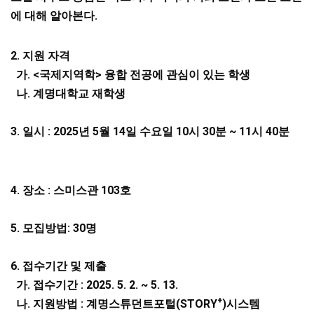
에 대해 알아본다
.
2.
지원 자격
가
. <
국제지역학
>
융합 전공에 관심이 있는 학생
나
.
계명대학교 재학생
3.
일시
: 2025
년
5
월
14
일 수요일
10
시
30
분
~ 11
시 4
0
분
4. 장소 : 스미스관 103호
5. 모집방법: 30명
6. 접수기간 및 제출
가. 접수기간 :
2025. 5. 2. ~ 5. 13.
+
나. 지원방법 : 계명스튜던트포털(STORY
)시스템