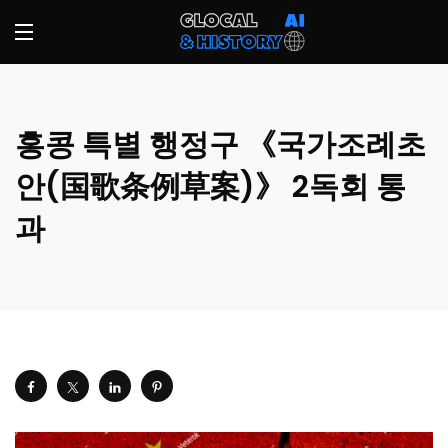
홍콩 특별 행정구 《국가조례초
안(国歌条例草案)》 2독회 통
과