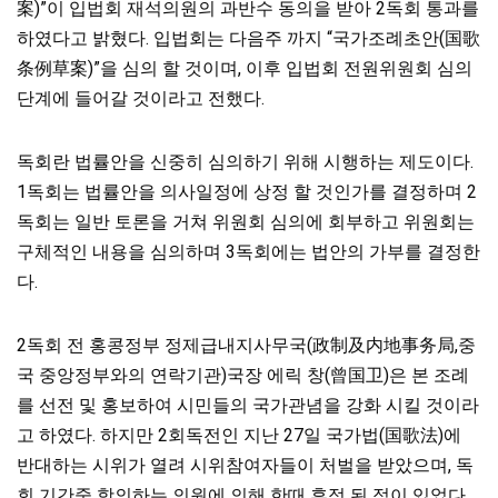
案)”이 입법회 재석의원의 과반수 동의을 받아 2독회 통과를
하였다고 밝혔다. 입법회는 다음주 까지 “국가조례초안(国歌
条例草案)”을 심의 할 것이며, 이후 입법회 전원위원회 심의
단계에 들어갈 것이라고 전했다.
독회란 법률안을 신중히 심의하기 위해 시행하는 제도이다.
1독회는 법률안을 의사일정에 상정 할 것인가를 결정하며 2
독회는 일반 토론을 거쳐 위원회 심의에 회부하고 위원회는
구체적인 내용을 심의하며 3독회에는 법안의 가부를 결정한
다.
2독회 전 홍콩정부 정제급내지사무국(政制及内地事务局,중
국 중앙정부와의 연락기관)국장 에릭 창(曾国卫)은 본 조례
를 선전 및 홍보하여 시민들의 국가관념을 강화 시킬 것이라
고 하였다. 하지만 2회독전인 지난 27일 국가법(国歌法)에
반대하는 시위가 열려 시위참여자들이 처벌을 받았으며, 독
회 기간중 항의하는 의원에 의해 한때 휴정 된 적이 있었다.