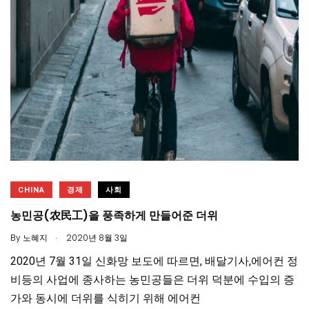
CHINA
경제
사회
농민공(农民工)을 풍족하게 만들어준 더위
.
By
노혜지
2020년 8월 3일
2020년 7월 31일 신화망 보도에 따르면, 배달기사,에어컨 정
비등의 사업에 종사하는 농민공들은 더위 덕분에 수입의 증
가와 동시에 더위를 식히기 위해 에어컨