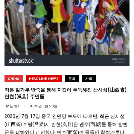
CHINA
HEADLINE NEWS
문화
사회
작은 밀가루 반죽을 통해 지갑이 두둑해진 산시성(山西省)
란현(岚县) 주민들
.
By
노혜지
2020년 7월 20일
2020년 7월 17일 중국 인민망 보도에 따르면, 최근 산시성
(山西省) 뤼량(吕梁)시 란현(岚县)은 몐수(面塑)를 통해 탈빈
곤을 꾀하였다고 전했다. 몐수(面塑)란 물들인 찹쌀가루나