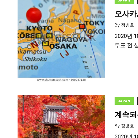
JAPAN
오사카
By
정병호
2020년
투표 전 
JAPAN
계속되
By
정병호
2020년