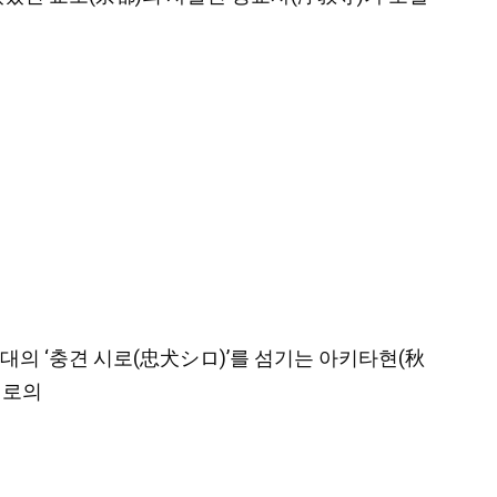
시대의 ‘충견 시로(忠犬シロ)’를 섬기는 아키타현(秋
시로의