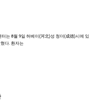
센터는 8월 9일 허베이(河北)성 청더(成德)시에 있
혔다. 환자는
단