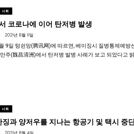
사회
서 코로나에 이어 탄저병 발생
.
2021년 8월 11일
 8월 9일 텅쉰망(腾讯网)에 따르면, 베이징시 질병통제예방
만주(魏昌清洲)에서 탄저병 발병 사례가 보고 되었다고 밝
사회
난징과 양저우를 지나는 항공기 및 택시 중
.
2021년 8월 4일