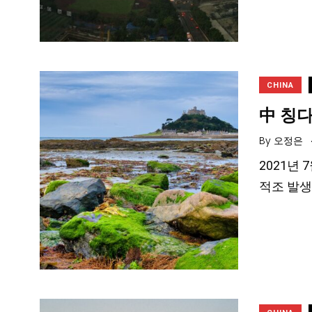
CHINA
中 칭다
By
오정은
2021년
적조 발생