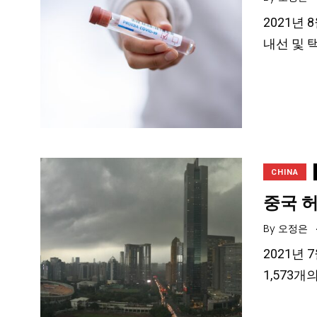
2021년
내선 및 
CHINA
중국 허
By
오정은
2021년
1,573개