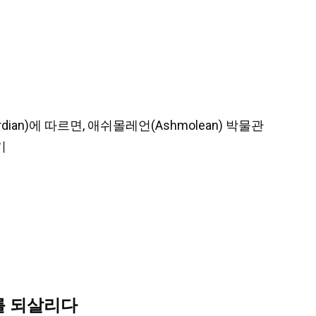
uardian)에 따르면, 애쉬몰레언(Ashmolean) 박물관
기
를 되살리다