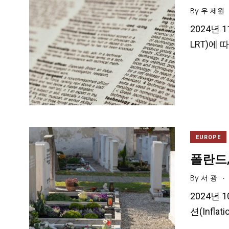
By
우 제원
2024년 1
LRT)에
EUROPE
폴란드
.
By
서 광
2024년 
션(Inf