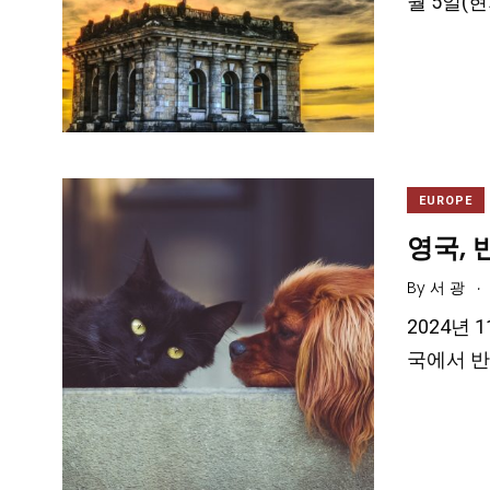
월 5일(현
EUROPE
영국,
.
By
서 광
2024년 1
국에서 반