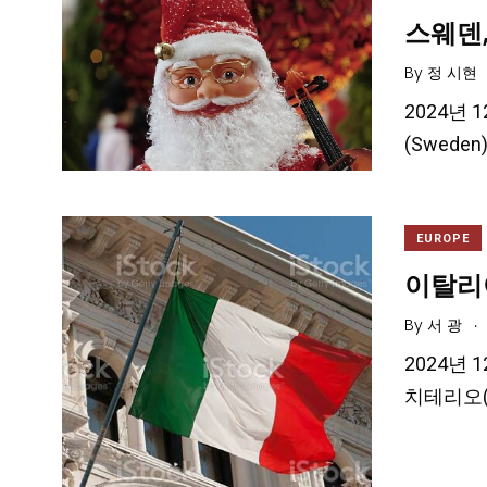
스웨덴,
By
정 시현
2024년 1
(Swede
EUROPE
이탈리
.
By
서 광
2024년 
치테리오(P