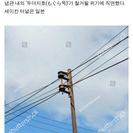
념관 내의 ‘두더지호(もぐら号)’가 철거될 위기에 직면했다.
세이칸 터널은 일본