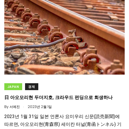
JAPAN
경제
日 아오모리현 두더지호, 크라우드 펀딩으로 회생하나
.
By
서예진
2023년 2월 1일
2023년 1월 31일 일본 언론사 요미우리 신문(読売新聞)에
따르면, 아오모리현(青森県) 세이칸 터널(青函トンネル) 기