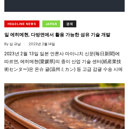
HEADLINE NEWS
JAPAN
경제
일 에히메현, 다방면에서 활용 가능한 섬유 기술 개발
.
By
심 규남
2023년 2월 14일
2023년 2월 13일 일본 언론사 마이니치 신문(毎日新聞)에
따르면, 에히메현(愛媛県)의 종이 산업 기술 센터(紙産業技
術センター)은 온슈 귤(温州ミカン) 등 고급 감귤 수송 시에