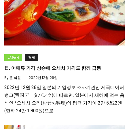
JAPAN
경제
日, 어패류 가격 상승에 오세치 가격도 함께 급등
.
By
윤 석원
2022년 12월 29일
2022년 12월 28일 일본의 기업정보 조사기관인 제국데이터
뱅크(帝国データバンク)에 따르면, 일본에서 새해에 먹는 음
식인 *오세치 요리(おせち料理)의 평균 가격이 2만 5,522엔
(한화 24만 1,800원)으로