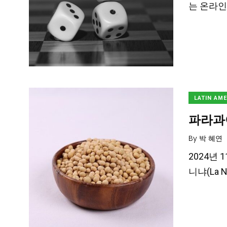
는 온라인 
LATIN AM
파라과이
By
박 혜연
2024년 
니냐(La