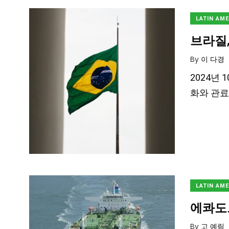
LATIN AM
브라질,
By
이 다경
2024년 
화와 관료
LATIN AM
에콰도르
By
고 예림