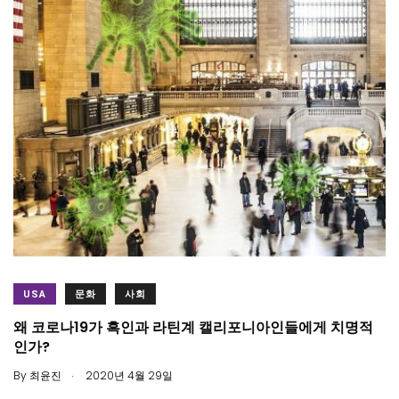
USA
문화
사회
왜 코로나19가 흑인과 라틴계 캘리포니아인들에게 치명적
인가?
.
By
최윤진
2020년 4월 29일