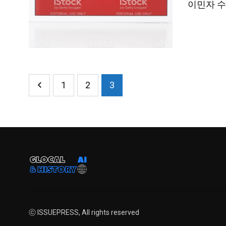
이민자 수
1
2
3
ⓒ ISSUEPRESS, All rights reserved