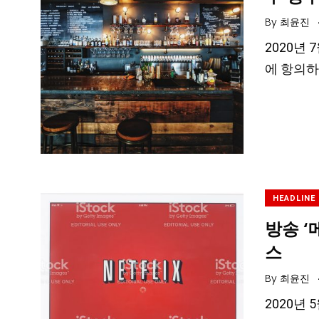
By
최윤진
2020년
에 항의하
HEADLINE
방송 
스
By
최윤진
2020년 