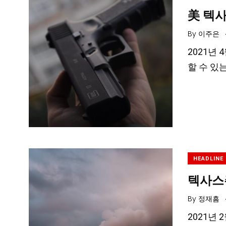
美 텍사
By
이주은
2021년
할 수 있
HEADLINE
텍사스
By
정재흠
2021년 