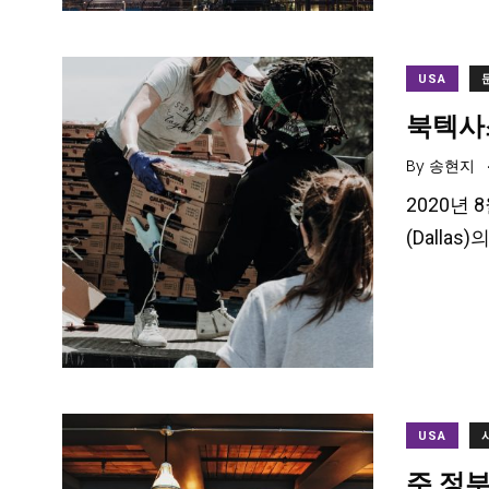
USA
북텍사스
By
송현지
2020년 
(Dallas
USA
주 정부