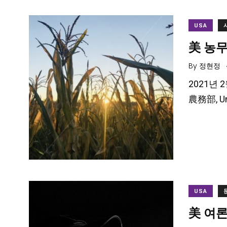
USA
美 농무
By
정현정
2021년 
農務部, Un
USA
美 여론