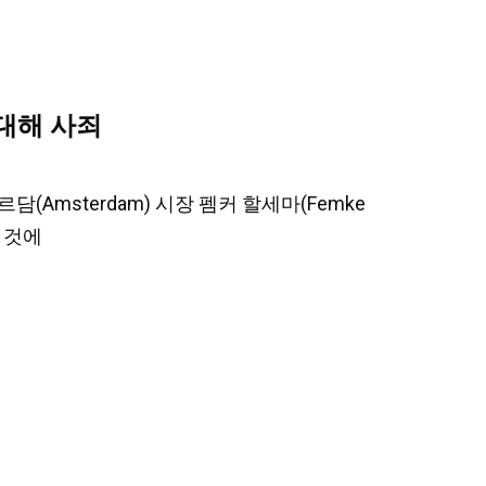
대해 사죄
르담(Amsterdam) 시장 펨커 할세마(Femke
 것에