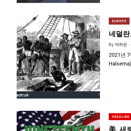
EUROPE
네덜란
By
여하은
2021년 
Halse
HEADLINE
美, 새