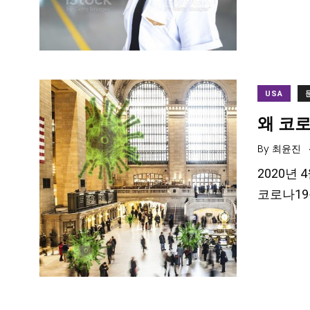
USA
왜 코
By
최윤진
2020년 
코로나1