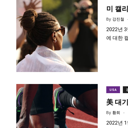
미 캘리
By
강진철
2022년
에 대한 
USA
美 대기
.
By
황희
2022년 