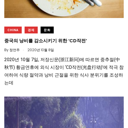
CHINA
경제
문화
중국의 낭비를 감소시키기 위한 ‘CD작전’
.
By
정언주
2020년 10월 8일
2020년 10월 7일, 저장신문(浙江新问)에 따르면 중추절(中
秋节) 황금연휴에 외식 시장이 ‘CD작전(光盘行动)’에 적극 참
여하여 식량 절약과 낭비 근절을 위한 식사 분위기를 조성하
는데