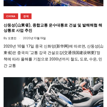
CHINA
경제
산둥성(山東省), 종합교통 운수대통로 건설 및 발해해협 해
상통로 사업 추진
.
By
오효민
2020년 10월 19일
2020년 10월 17일 중국 신화망(新华网)에 따르면, 산둥성(山
東省)은 중국의 ‘교통 강국 건설요강(交通强国建设纲要)’정
책에 따라 올해를 기점으로 2030년까지 철도, 도로, 수운, 민
간 교통