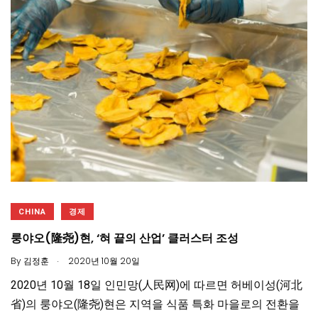
CHINA
경제
룽야오(隆尧)현, ‘혀 끝의 산업’ 클러스터 조성
.
By
김정훈
2020년 10월 20일
2020년 10월 18일 인민망(人民网)에 따르면 허베이성(河北
省)의 룽야오(隆尧)현은 지역을 식품 특화 마을로의 전환을