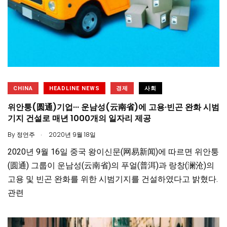
CHINA
HEADLINE NEWS
경제
사회
위안퉁(圆通)기업··· 운남성(云南省)에 고용·빈곤 완화 시범
기지 건설로 매년 1000개의 일자리 제공
.
By
정언주
2020년 9월 18일
2020년 9월 16일 중국 왕이신문(网易新闻)에 따르면 위안퉁
(圆通) 그룹이 운남성(云南省)의 푸얼(普洱)과 랑창(澜沧)의
고용 및 빈곤 완화를 위한 시범기지를 건설하였다고 밝혔다.
관련