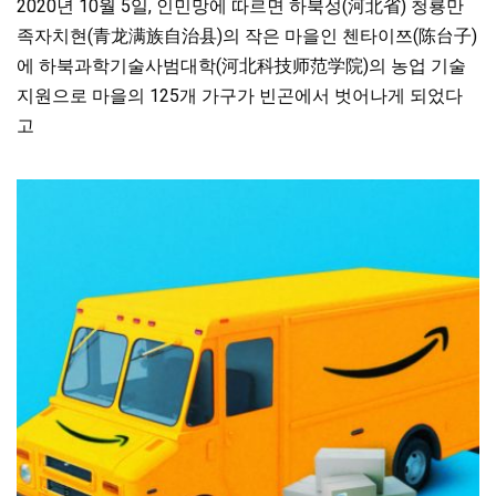
2020년 10월 5일, 인민망에 따르면 하북성(河北省) 청룡만
족자치현(青龙满族自治县)의 작은 마을인 첸타이쯔(陈台子)
에 하북과학기술사범대학(河北科技师范学院)의 농업 기술
지원으로 마을의 125개 가구가 빈곤에서 벗어나게 되었다
고